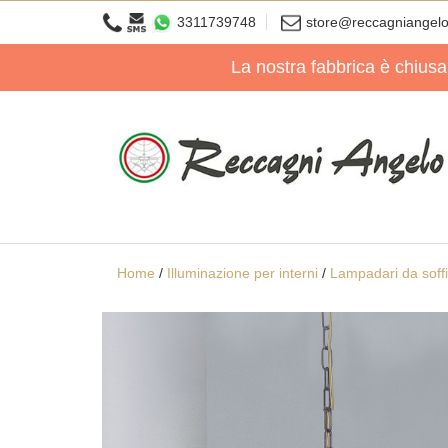
3311739748
store@reccagniangel
La nostra fabbrica è chiusa
Home
/
Illuminazione per interni
/
Lampadari da soffit