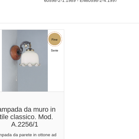
60598-2-1:1989 - EN60598-2-4:1997
Sconto
Fine
Serie
ampada da muro in
tile classico. Mod.
A.2256/1
pada da parete in ottone ad