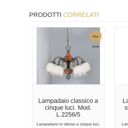
PRODOTTI
CORRELATI
Sconto
Fine
Serie
Lampadaio classico a
L
cinque luci. Mod.
s
L.2256/5
Lampadario in ottone a cinque luci.
Lam