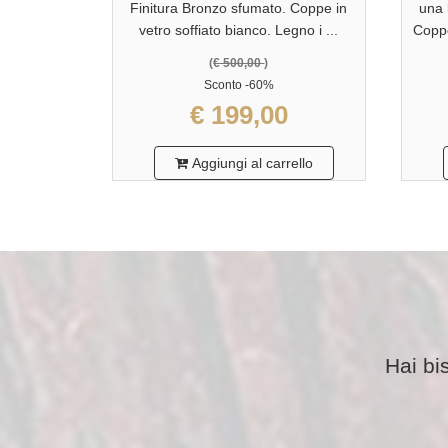
Finitura Bronzo sfumato. Coppe in
una 
vetro soffiato bianco. Legno i ...
Coppe
(
€ 500,00
)
Sconto
-60%
€ 199,00
Aggiungi al carrello
Hai bi