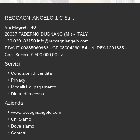
RECCAGNI ANGELO & C S.r.l.
Via Magretti, 48
20037 PADERNO DUGNANO (MI) - ITALY
+39 029183150 info@reccagniangelo.com
P.IVA IT 00885060962 - CF 08004290154 - N. REA 1201835 -
Cap. Sociale € 500.000,00 i.v.
Servizi
Condizioni di vendita
Privacy
Modalità di pagamento
Diritto di recesso
Azienda
www.reccagniangelo.com
Chi Siamo
Dove siamo
Contatti