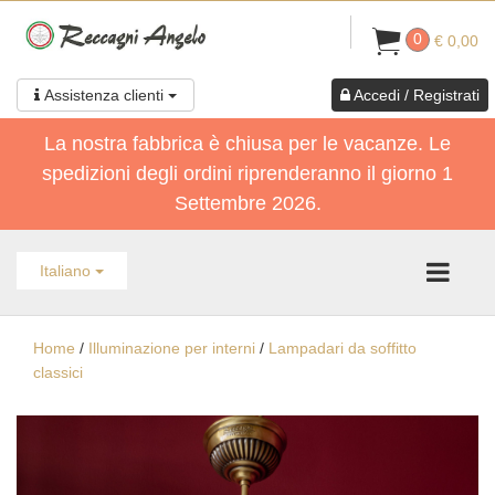
0
€ 0,00
Assistenza clienti
Accedi / Registrati
La nostra fabbrica è chiusa per le vacanze. Le
spedizioni degli ordini riprenderanno il giorno 1
Settembre 2026.
Italiano
Home
/
Illuminazione per interni
/
Lampadari da soffitto
classici