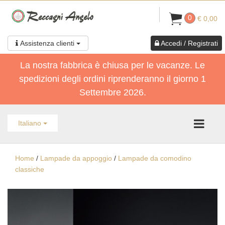
0
€ 0,00
Assistenza clienti
Accedi / Registrati
La nostra fabbrica è chiusa per le vacanze. Le
spedizioni degli ordini riprenderanno il giorno 1
Settembre 2026.
Italiano
Home
/
Lampade da appoggio
/
Lampade da comodino
classiche