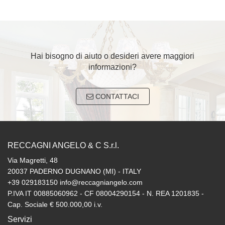
Hai bisogno di aiuto o desideri avere maggiori
informazioni?
CONTATTACI
RECCAGNI ANGELO & C S.r.l.
Via Magretti, 48
20037 PADERNO DUGNANO (MI) - ITALY
+39 029183150 info@reccagniangelo.com
P.IVA IT 00885060962 - CF 08004290154 - N. REA 1201835 -
Cap. Sociale € 500.000,00 i.v.
Servizi