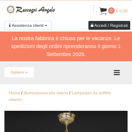
0
€ 0,00
Assistenza clienti
Accedi / Registrati
La nostra fabbrica è chiusa per le vacanze. Le
spedizioni degli ordini riprenderanno il giorno 1
Settembre 2026.
Italiano
Home
/
Illuminazione per interni
/
Lampadari da soffitto
classici