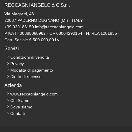
RECCAGNI ANGELO & C S.r.l.
Via Magretti, 48
20037 PADERNO DUGNANO (MI) - ITALY
+39 029183150 info@reccagniangelo.com
P.IVA IT 00885060962 - CF 08004290154 - N. REA 1201835 -
Cap. Sociale € 500.000,00 i.v.
Servizi
Condizioni di vendita
Privacy
Modalità di pagamento
Diritto di recesso
Azienda
www.reccagniangelo.com
Chi Siamo
Dove siamo
Contatti