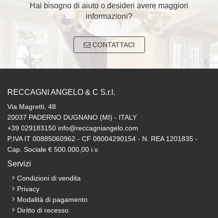
Hai bisogno di aiuto o desideri avere maggiori
informazioni?
CONTATTACI
RECCAGNI ANGELO & C S.r.l.
Via Magretti, 48
20037 PADERNO DUGNANO (MI) - ITALY
+39 029183150 info@reccagniangelo.com
P.IVA IT 00885060962 - CF 08004290154 - N. REA 1201835 -
Cap. Sociale € 500.000,00 i.v.
Servizi
Condizioni di vendita
Privacy
Modalità di pagamento
Diritto di recesso