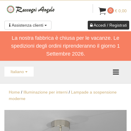
0
€ 0,00
Assistenza clienti
Accedi / Registrati
La nostra fabbrica è chiusa per le vacanze. Le
spedizioni degli ordini riprenderanno il giorno 1
Settembre 2026.
Italiano
Home
/
Illuminazione per interni
/
Lampade a sospensione
moderne