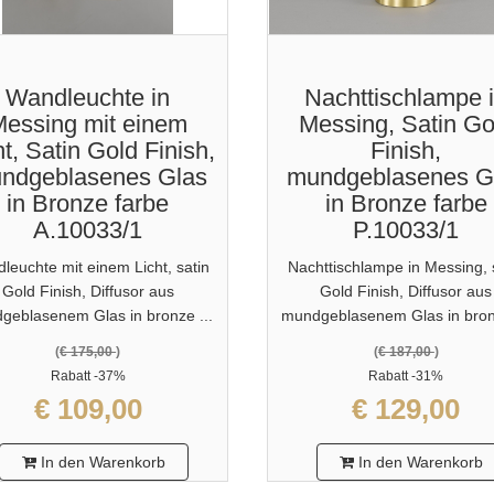
Wandleuchte in
Nachttischlampe 
essing mit einem
Messing, Satin Go
ht, Satin Gold Finish,
Finish,
ndgeblasenes Glas
mundgeblasenes G
in Bronze farbe
in Bronze farbe
A.10033/1
P.10033/1
leuchte mit einem Licht, satin
Nachttischlampe in Messing, 
Gold Finish, Diffusor aus
Gold Finish, Diffusor aus
geblasenem Glas in bronze ...
mundgeblasenem Glas in bronz
(
€ 175,00
)
(
€ 187,00
)
Rabatt
-37%
Rabatt
-31%
€ 109,00
€ 129,00
In den Warenkorb
In den Warenkorb