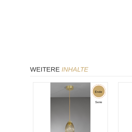
WEITERE
INHALTE
Rabatt
Ende
Serie