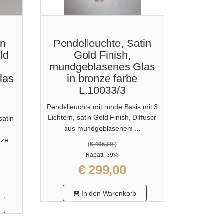
in
Pendelleuchte, Satin
Pende
ld
Gold Finish,
mundgeblasenes Glas
mundg
las
in bronze farbe
in
L.10033/3
Pendelleuchte mit runde Basis mit 3
Pendelleu
Lichtern, satin Gold Finish, Diffusor
Lichtern, 
satin
aus mundgeblasenem ...
aus 
e ...
(
€ 495,00
)
Rabatt
-39%
€ 299,00
In den Warenkorb