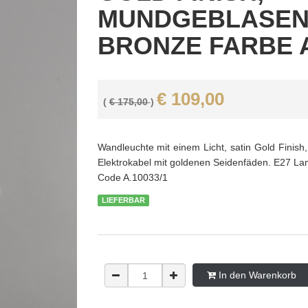
MUNDGEBLASENE
BRONZE FARBE A
€ 109,00
(
€ 175,00
)
Wandleuchte mit einem Licht, satin Gold Finis
Elektrokabel mit goldenen Seidenfäden. E27 Lamp
Code A.10033/1
LIEFERBAR
In den Warenkorb