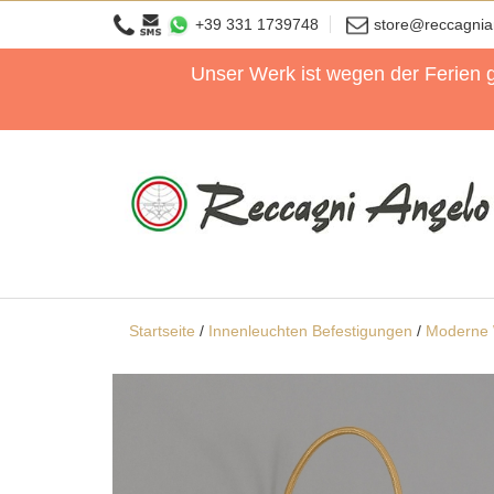
+39 331 1739748
store@reccagni
Unser Werk ist wegen der Ferien 
Startseite
/
Innenleuchten Befestigungen
/
Moderne