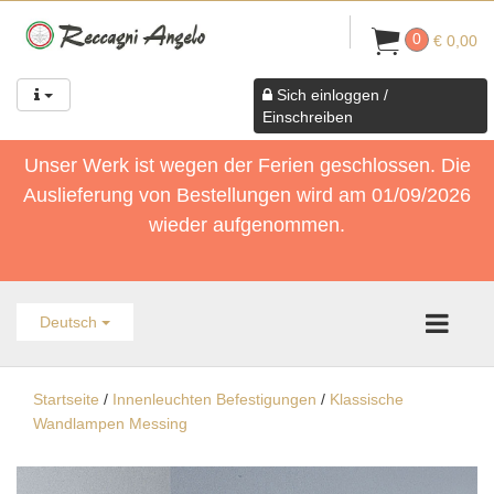
0
€ 0,00
Sich einloggen /
Einschreiben
Unser Werk ist wegen der Ferien geschlossen. Die
Auslieferung von Bestellungen wird am 01/09/2026
wieder aufgenommen.
Deutsch
Startseite
/
Innenleuchten Befestigungen
/
Klassische
Wandlampen Messing