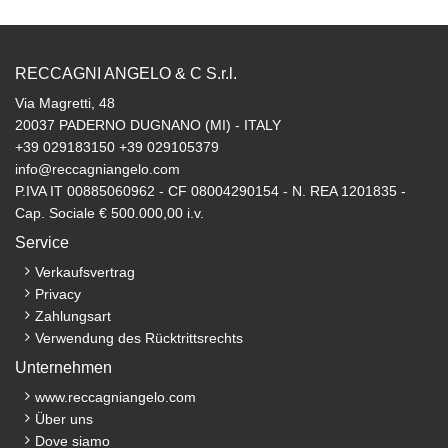
RECCAGNI ANGELO & C S.r.l.
Via Magretti, 48
20037 PADERNO DUGNANO (MI) - ITALY
+39 029183150 +39 029105379
info@reccagniangelo.com
P.IVA IT 00885060962 - CF 08004290154 - N. REA 1201835 -
Cap. Sociale € 500.000,00 i.v.
Service
Verkaufsvertrag
Privacy
Zahlungsart
Verwendung des Rücktrittsrechts
Unternehmen
www.reccagniangelo.com
Über uns
Dove siamo