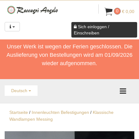
0
€ 0,00
Sich einloggen /
Einschreiben
Unser Werk ist wegen der Ferien geschlossen. Die
Auslieferung von Bestellungen wird am 01/09/2026
wieder aufgenommen.
Deutsch
Startseite
/
Innenleuchten Befestigungen
/
Klassische
Wandlampen Messing