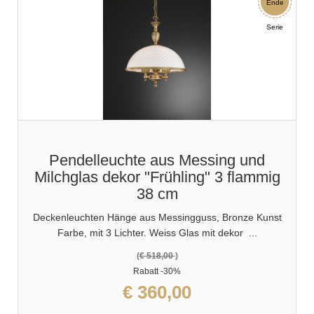
Rabatt
Ende
Serie
Pendelleuchte aus Messing und
Milchglas dekor "Frühling" 3 flammig
38 cm
Deckenleuchten Hänge aus Messingguss, Bronze Kunst
Farbe, mit 3 Lichter. Weiss Glas mit dekor ...
(
€ 518,00
)
Rabatt
-30%
€ 360,00