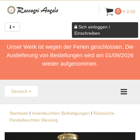
0
€ 0,00
Sich einloggen /
Einschreiben
Unser Werk ist wegen der Ferien geschlossen. Die
Auslieferung von Bestellungen wird am 01/09/2026
wieder aufgenommen.
Deutsch
Startseite
/
Innenleuchten Befestigungen
/
Klassische
Pendelleuchten Messing