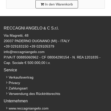
In den Warenkorb
RECCAGNI ANGELO & C S.r.l.
Via Magretti, 48
20037 PADERNO DUGNANO (MI) - ITALY
+39 029183150 +39 029105379
info@reccagniangelo.com
P.IVA IT 00885060962 - CF 08004290154 - N. REA 1201835 -
Cap. Sociale € 500.000,00 i.v.
Service
Verkaufsvertrag
Privacy
Zahlungsart
Verwendung des Rücktrittsrechts
Unternehmen
www.reccagniangelo.com