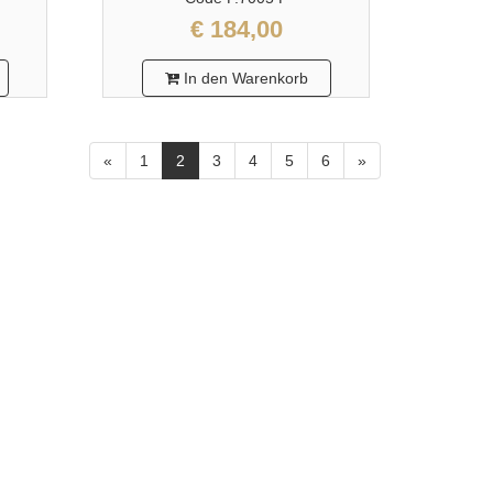
€ 184,00
In den Warenkorb
«
1
2
3
4
5
6
»