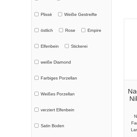
Plissè
Weiße Gestreifte
östlich
Rose
Empire
Elfenbein
Stickerei
weiße Diamond
Farbiges Porzellan
Na
Weißes Porzellan
Ni
verziert Elfenbein
N
Far
Satin Boden
La