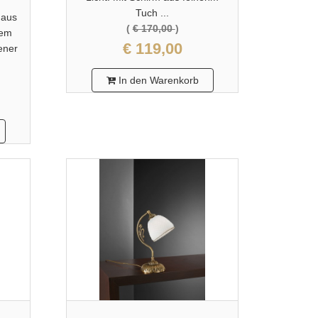
Tuch ...
 aus
(
€ 170,00
)
kem
€ 119,00
ener
In den Warenkorb