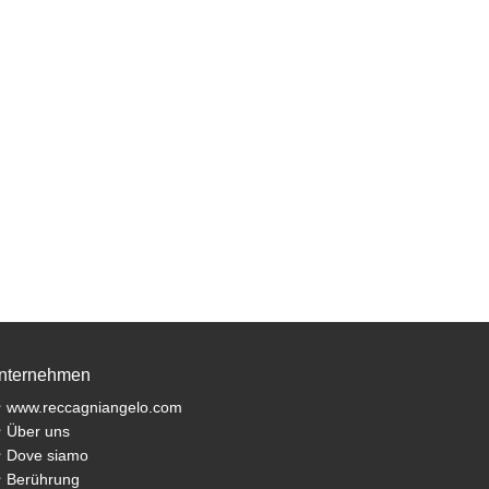
nternehmen
www.reccagniangelo.com
Über uns
Dove siamo
Berührung