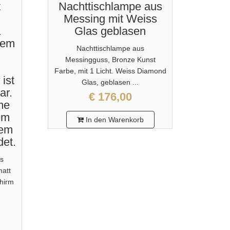
t
Nachttischlampe aus
Messing mit Weiss
1
Glas geblasen
dem
Nachttischlampe aus
Messingguss, Bronze Kunst
Farbe, mit 1 Licht. Weiss Diamond
ist
Glas, geblasen ...
ar.
€ 176,00
me
em
In den Warenkorb
dem
det.
us
matt
chirm