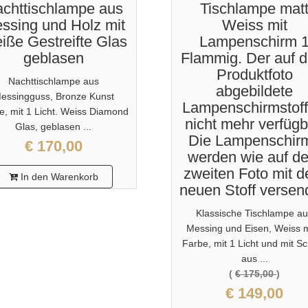
chttischlampe aus
Tischlampe mat
ssing und Holz mit
Weiss mit
iße Gestreifte Glas
Lampenschirm 
geblasen
Flammig. Der auf 
Produktfoto
Nachttischlampe aus
abgebildete
essingguss, Bronze Kunst
Lampenschirmstoff 
e, mit 1 Licht. Weiss Diamond
nicht mehr verfügb
Glas, geblasen ...
Die Lampenschir
€ 170,00
werden wie auf d
zweiten Foto mit 
In den Warenkorb
neuen Stoff versen
Klassische Tischlampe a
Messing und Eisen, Weiss 
Farbe, mit 1 Licht und mit S
aus ...
(
€ 175,00
)
€ 149,00