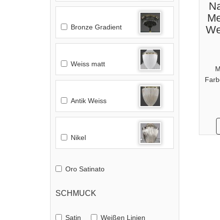
Na
Me
Bronze Gradient
We
Weiss matt
M
Farb
Antik Weiss
Nikel
Oro Satinato
SCHMUCK
Satin
Weißen Linien