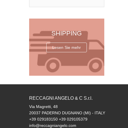
CONTACT US
SHIPPING
+39 029183150
Lesen Sie mehr
contact us
RECCAGNI ANGELO & C S.r.l.
Via Magretti, 48
20037 PADERNO DUGNANO (MI) - ITALY
+39 029183150 +39 029105379
info@reccagniangelo.com