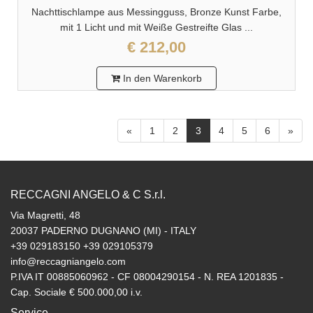
Nachttischlampe aus Messingguss, Bronze Kunst Farbe,
mit 1 Licht und mit Weiße Gestreifte Glas ...
€ 212,00
In den Warenkorb
«
1
2
3
4
5
6
»
RECCAGNI ANGELO & C S.r.l.
Via Magretti, 48
20037 PADERNO DUGNANO (MI) - ITALY
+39 029183150 +39 029105379
info@reccagniangelo.com
P.IVA IT 00885060962 - CF 08004290154 - N. REA 1201835 -
Cap. Sociale € 500.000,00 i.v.
Service