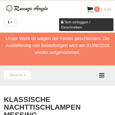
0
€ 0,00
Sich einloggen /
Einschreiben
Unser Werk ist wegen der Ferien geschlossen. Die
Auslieferung von Bestellungen wird am 01/09/2026
wieder aufgenommen.
Deutsch
KLASSISCHE
NACHTTISCHLAMPEN
MESSING