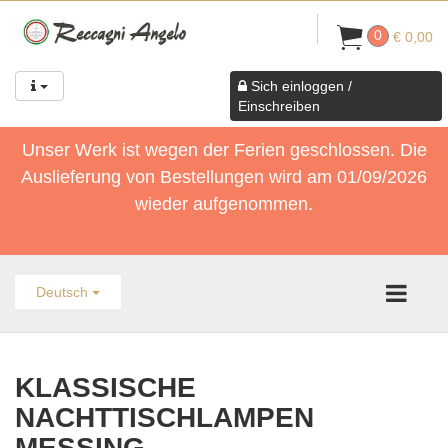
0
€ 0,00
Sich einloggen /
Einschreiben
Unser Werk ist wegen der Ferien geschlossen. Die
Auslieferung von Bestellungen wird am 01/09/2026
wieder aufgenommen.
Deutsch
KLASSISCHE
NACHTTISCHLAMPEN
MESSING