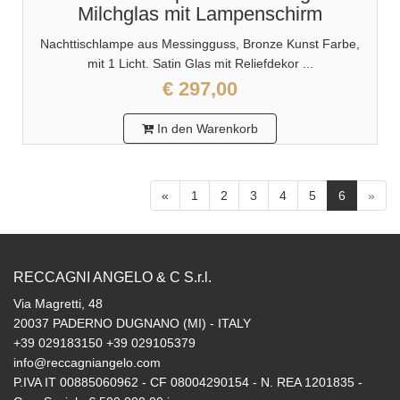
Milchglas mit Lampenschirm
Nachttischlampe aus Messingguss, Bronze Kunst Farbe,
mit 1 Licht. Satin Glas mit Reliefdekor ...
€ 297,00
In den Warenkorb
«
1
2
3
4
5
6
»
RECCAGNI ANGELO & C S.r.l.
Via Magretti, 48
20037 PADERNO DUGNANO (MI) - ITALY
+39 029183150 +39 029105379
info@reccagniangelo.com
P.IVA IT 00885060962 - CF 08004290154 - N. REA 1201835 -